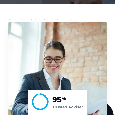
95
%
Trusted Adviser