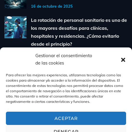
16 de octubre de 2025
La rotación de personal sanitario es uno de
los mayores desafíos para clínicas,
hospitales y residencias. ¿Cómo evitarlo
desde el principio?
6 de agosto de 2025
Gestionar el consentimiento
de las cookies
Cómo contratar personal sanitario
cualificado sin perder tiempo ni dinero:
Para ofrecer las mejores experiencias, utilizamos tecnologías como las
cookies para almacenar y/o acceder a la información del dispositivo. El
guía para clínicas y residencias
consentimiento de estas tecnologías nos permitirá procesar datos como
31 de julio de 2025
el comportamiento de navegación o las identificaciones únicas en este
sitio. No consentir o retirar el consentimiento, puede afectar
negativamente a ciertas características y funciones.
ACEPTAR
DENEGAR