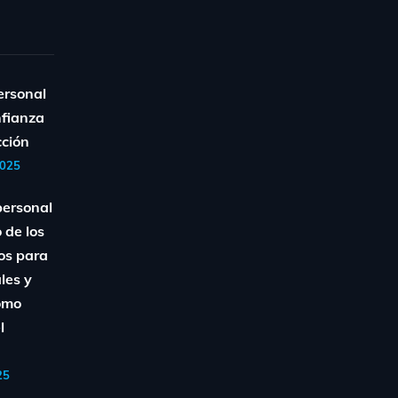
ersonal
nfianza
cción
2025
personal
 de los
os para
ales y
Cómo
l
25