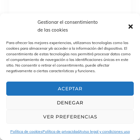
Gestionar el consentimiento
de las cookies
Para ofrecer las mejores experiencias, utilizamos tecnologías como las
by Pardo Selección
Sin categoría
0
cookies para almacenar y/o acceder a la información del dispositivo. El
Maximiza la Eficiencia de tu
consentimiento de estas tecnologías nos permitirá procesar datos como
el comportamiento de navegación o las identificaciones únicas en este
Equipo Sanitario con Nuestro
sitio. No consentir o retirar el consentimiento, puede afectar
negativamente a ciertas características y funciones.
Servicio de Selección de
Personal Especializado
ACEPTAR
En el competitivo mundo de la atención
médica, contar con un equipo de
DENEGAR
enfermeros y enfermeras altamente
VER PREFERENCIAS
cualificados es fundamental para
garantizar la calidad de la atención
Política de cookies
Política de privacidad
Aviso legal y condiciones uso
brindada a los…