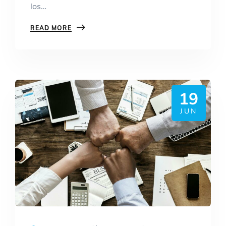
los…
READ MORE
19
JUN