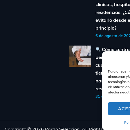
clínicas, hospit
residencias. ¿
evitarlo desde e
principio?
6 de agosto de 20
Cómo contra
personal sanita
cualificado sin 
Para ofrecer 
tiempo ni diner
almacenar y/o
para clínicas y
tecnologías n
identificacion
residencias
afectar negat
31 de julio de 2025
ACE
Pol
Copyright © 2026
Pardo Selección
, All Rights Reserved.