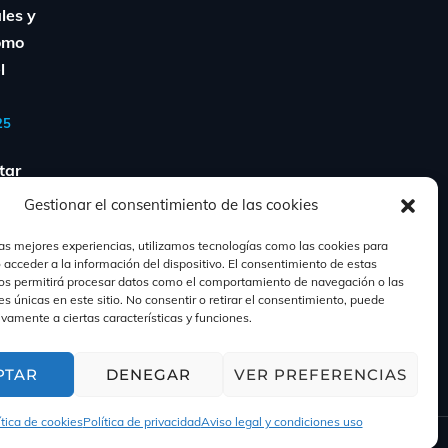
ales y
Cómo
l
25
tar
rio
Gestionar el consentimiento de las cookies
perder
las mejores experiencias, utilizamos tecnologías como las cookies para
o: guía
 acceder a la información del dispositivo. El consentimiento de estas
os permitirá procesar datos como el comportamiento de navegación o las
es únicas en este sitio. No consentir o retirar el consentimiento, puede
ivamente a ciertas características y funciones.
PTAR
DENEGAR
VER PREFERENCIAS
ítica de cookies
Política de privacidad
Aviso legal y condiciones uso