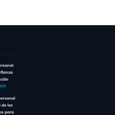
ersonal
nfianza
cción
2025
personal
 de los
os para