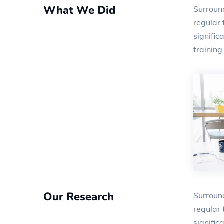
What We Did
Surround
regular 
signifi
trainin
Our Research
Surround
regular 
signifi