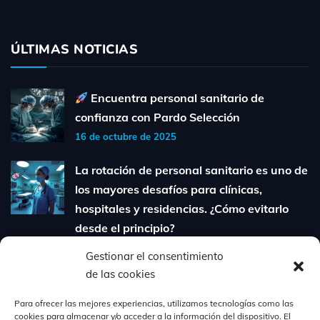
ÚLTIMAS NOTICIAS
Encuentra personal sanitario de
confianza con Pardo Selección
16 de octubre de 2025
La rotación de personal sanitario es uno de
los mayores desafíos para clínicas,
hospitales y residencias. ¿Cómo evitarlo
desde el principio?
6 de agosto de 2025
Gestionar el consentimiento
de las cookies
Cómo contratar personal sanitario
cualificado sin perder tiempo ni dinero:
Para ofrecer las mejores experiencias, utilizamos tecnologías como las
cookies para almacenar y/o acceder a la información del dispositivo. El
guía para clínicas y residencias