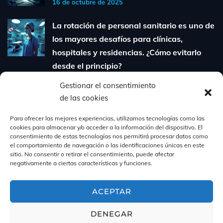
16 de octubre de 2025
La rotación de personal sanitario es uno de
los mayores desafíos para clínicas,
hospitales y residencias. ¿Cómo evitarlo
desde el principio?
6 de agosto de 2025
Gestionar el consentimiento
de las cookies
Cómo contratar personal sanitario
cualificado sin perder tiempo ni dinero:
Para ofrecer las mejores experiencias, utilizamos tecnologías como las
cookies para almacenar y/o acceder a la información del dispositivo. El
guía para clínicas y residencias
consentimiento de estas tecnologías nos permitirá procesar datos como
31 de julio de 2025
el comportamiento de navegación o las identificaciones únicas en este
sitio. No consentir o retirar el consentimiento, puede afectar
negativamente a ciertas características y funciones.
ACEPTAR
DENEGAR