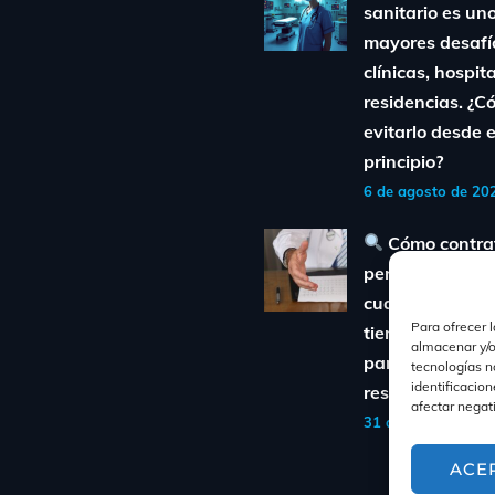
sanitario es uno
mayores desafí
clínicas, hospit
residencias. ¿
evitarlo desde e
principio?
6 de agosto de 20
Cómo contra
personal sanita
cualificado sin 
Para ofrecer 
tiempo ni diner
almacenar y/o
para clínicas y
tecnologías n
identificacion
residencias
afectar negat
31 de julio de 2025
ACE