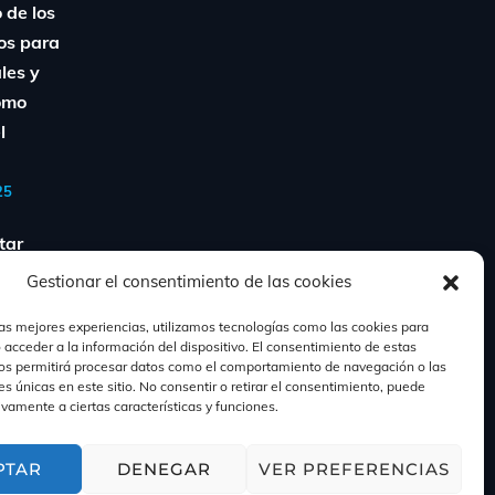
 de los
os para
ales y
Cómo
l
25
tar
rio
Gestionar el consentimiento de las cookies
perder
las mejores experiencias, utilizamos tecnologías como las cookies para
o: guía
 acceder a la información del dispositivo. El consentimiento de estas
os permitirá procesar datos como el comportamiento de navegación o las
es únicas en este sitio. No consentir o retirar el consentimiento, puede
ivamente a ciertas características y funciones.
PTAR
DENEGAR
VER PREFERENCIAS