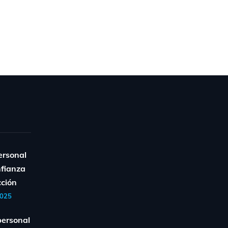
ersonal
nfianza
cción
2025
personal