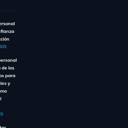
ersonal
nfianza
cción
2025
personal
 de los
os para
ales y
Cómo
l
25
tar