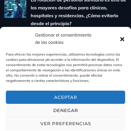
los mayores desafíos para clínicas,
hospitales y residencias. ¿Cómo evitarlo
desde el principio?
6 de agosto de 2025
Gestionar el consentimiento
de las cookies
Cómo contratar personal sanitario
cualificado sin perder tiempo ni dinero:
Para ofrecer las mejores experiencias, utilizamos tecnologías como las
cookies para almacenar y/o acceder a la información del dispositivo. El
guía para clínicas y residencias
consentimiento de estas tecnologías nos permitirá procesar datos como
31 de julio de 2025
el comportamiento de navegación o las identificaciones únicas en este
sitio. No consentir o retirar el consentimiento, puede afectar
negativamente a ciertas características y funciones.
ACEPTAR
DENEGAR
VER PREFERENCIAS