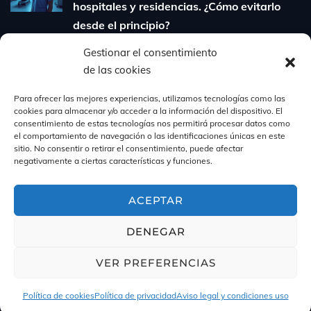
hospitales y residencias. ¿Cómo evitarlo
desde el principio?
6 de agosto de 2025
Gestionar el consentimiento
de las cookies
Cómo contratar personal sanitario
cualificado sin perder tiempo ni dinero:
Para ofrecer las mejores experiencias, utilizamos tecnologías como las
cookies para almacenar y/o acceder a la información del dispositivo. El
guía para clínicas y residencias
consentimiento de estas tecnologías nos permitirá procesar datos como
31 de julio de 2025
el comportamiento de navegación o las identificaciones únicas en este
sitio. No consentir o retirar el consentimiento, puede afectar
negativamente a ciertas características y funciones.
ACEPTAR
DENEGAR
VER PREFERENCIAS
Copyright © 2026
Pardo Selección
, All Rights Reserved.
Política de cookies
Política de privacidad
Aviso legal y condiciones uso